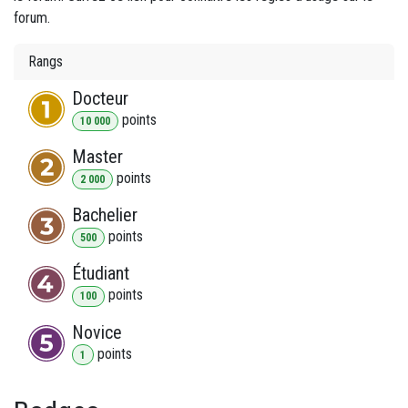
forum.
Rangs
Docteur
point
s
10 000
Master
point
s
2 000
Bachelier
point
s
500
Étudiant
point
s
100
Novice
point
s
1